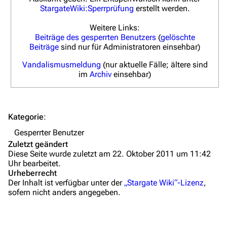
StargateWiki:Sperrprüfung
erstellt werden.
Hilfe
Weitere Links:
Autorenportal
Beiträge des gesperrten Benutzers
(
gelöschte
Beiträge
sind nur für Administratoren einsehbar)
Themengruppen
Vandalismusmeldung
(nur aktuelle Fälle; ältere sind
Letzte Änderungen
im
Archiv
einsehbar)
FAQ
Wiki-Diskussion
Kategorie
:
Anfragen
Gesperrter Benutzer
Zuletzt geändert
Administrations-Übersicht
Diese Seite wurde zuletzt am 22. Oktober 2011 um 11:42
Uhr bearbeitet.
Löschantrag
Urheberrecht
Der Inhalt ist verfügbar unter der
„Stargate Wiki“-Lizenz
,
Vandalismus melden
sofern nicht anders angegeben.
Technik-Zentrale
Admin-Anfragen