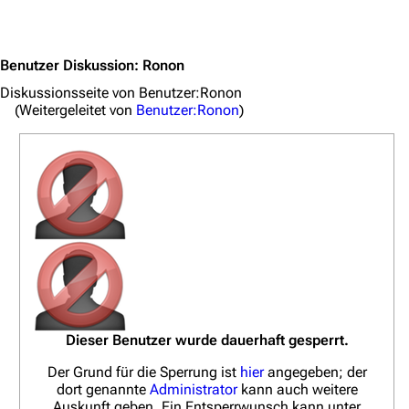
Jump to content
Stargate-Romane
Filme
Benutzer Diskussion
:
Ronon
Diskussionsseite von Benutzer:Ronon
Das Stargate-Universum
(Weitergeleitet von
Benutzer:Ronon
)
Themenportal
Personen
Völker
Orte
Objekte
Zeitleiste
Fanprojekte
Dieser Benutzer wurde dauerhaft gesperrt.
Kommerzielles
Der Grund für die Sperrung ist
hier
angegeben; der
dort genannte
Administrator
kann auch weitere
Mitmachen
Auskunft geben. Ein Entsperrwunsch kann unter