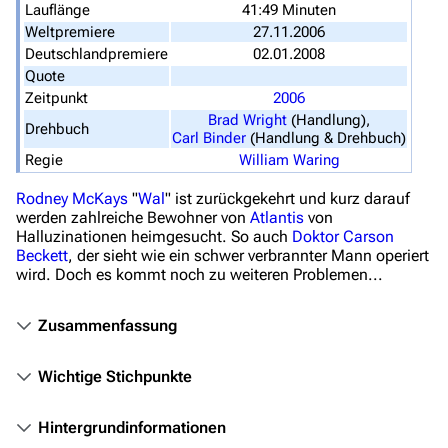
Lauflänge
41:49 Minuten
Navigation
Weltpremiere
27.11.2006
Hauptseite
Deutschlandpremiere
02.01.2008
Quote
Von A bis Z
Zeitpunkt
2006
Brad Wright
(Handlung)
,
Zufälliger Artikel
Drehbuch
Carl Binder
(Handlung & Drehbuch)
Spezialseiten
Regie
William Waring
Datei hochladen
Rodney McKays
"
Wal
" ist zurückgekehrt und kurz darauf
werden zahlreiche Bewohner von
Atlantis
von
Halluzinationen heimgesucht. So auch
Doktor
Carson
Filme und Serien
Beckett
, der sieht wie ein schwer verbrannter Mann operiert
wird. Doch es kommt noch zu weiteren Problemen...
Überblick
Stargate SG-1
Zusammenfassung
Stargate Atlantis
Wichtige Stichpunkte
Stargate Universe
Stargate Origins
Hintergrundinformationen