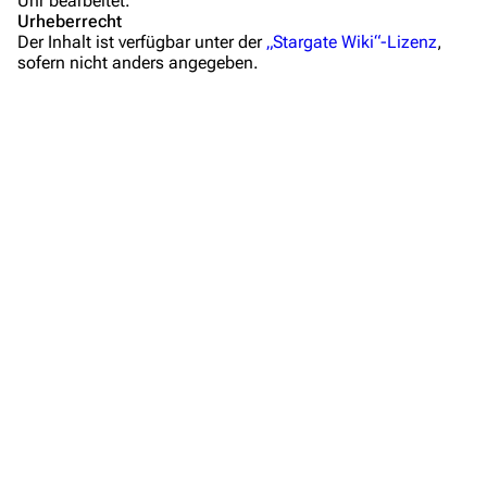
Uhr bearbeitet.
Mitmachen
Urheberrecht
Der Inhalt ist verfügbar unter der
„Stargate Wiki“-Lizenz
,
Hilfe
sofern nicht anders angegeben.
Autorenportal
Themengruppen
Letzte Änderungen
FAQ
Wiki-Diskussion
Anfragen
Administrations-Übersicht
Löschantrag
Vandalismus melden
Technik-Zentrale
Zusammenfassung