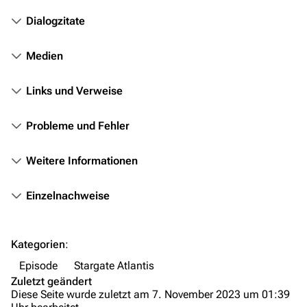
Stargate Infinity
Dialogzitate
Stargate-Romane
Filme
Medien
Das Stargate-Universum
Links und Verweise
Themenportal
Probleme und Fehler
Personen
Weitere Informationen
Völker
Orte
Einzelnachweise
Objekte
Zeitleiste
Kategorien
:
Fanprojekte
Episode
Stargate Atlantis
Zuletzt geändert
Kommerzielles
Diese Seite wurde zuletzt am 7. November 2023 um 01:39