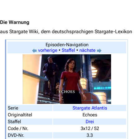
Jump to content
Die Warnung
aus Stargate Wiki, dem deutschsprachigen Stargate-Lexikon
Episoden-Navigation
vorherige
•
Staffel
•
nächste
Serie
Stargate Atlantis
Originaltitel
Echoes
3622
2132
347.805
Staffel
Drei
Code / Nr.
3x12 / 52
DVD-Nr.
3.3