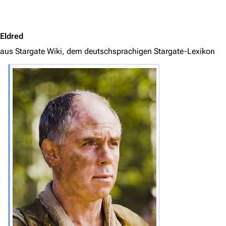
Jump to content
Eldred
aus Stargate Wiki, dem deutschsprachigen Stargate-Lexikon
3622
2132
347.805
Navigation
Hauptseite
Von A bis Z
Zufälliger Artikel
Spezialseiten
Datei hochladen
Filme und Serien