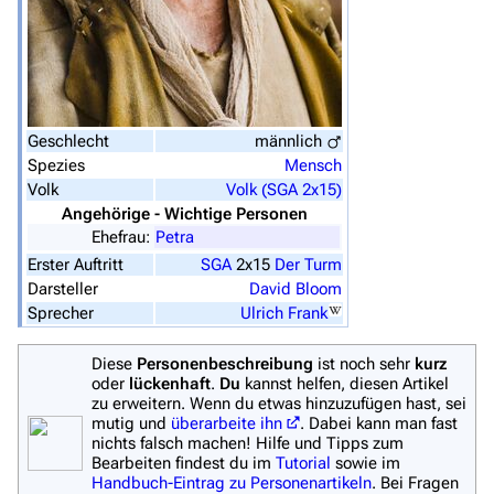
Überblick
Stargate SG-1
Stargate Atlantis
Stargate Universe
Geschlecht
männlich
Spezies
Mensch
Stargate Origins
Volk
Volk (SGA 2x15)
Angehörige - Wichtige Personen
Stargate Infinity
Ehefrau:
Petra
Stargate-Romane
Erster Auftritt
SGA
2x15
Der Turm
Darsteller
David Bloom
Filme
Sprecher
Ulrich Frank
Das Stargate-Universum
Diese
Personenbeschreibung
ist noch sehr
kurz
oder
lückenhaft
.
Du
kannst helfen, diesen Artikel
Themenportal
zu erweitern. Wenn du etwas hinzuzufügen hast, sei
mutig und
überarbeite ihn
. Dabei kann man fast
Personen
nichts falsch machen! Hilfe und Tipps zum
Bearbeiten findest du im
Tutorial
sowie im
Völker
Handbuch-Eintrag zu Personenartikeln
. Bei Fragen