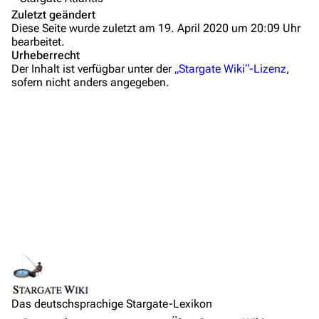
Anfragen
Zuletzt geändert
Diese Seite wurde zuletzt am 19. April 2020 um 20:09 Uhr
Administrations-Übersicht
bearbeitet.
Urheberrecht
Löschantrag
Der Inhalt ist verfügbar unter der
„Stargate Wiki“-Lizenz
,
sofern nicht anders angegeben.
Vandalismus melden
Technik-Zentrale
Admin-Anfragen
Bot-Anfragen
Kontakt
Übersicht
E-Mail
Lebenslauf
Feedback
Links auf diese Seite
Medien
IRC-Channel
Das deutschsprachige Stargate-Lexikon
Änderungen an verlinkten Seiten
Auftritte