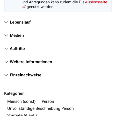
und Anregungen kann zudem die
Diskussionsseite
Orte
genutzt werden.
Objekte
Zeitleiste
Lebenslauf
Fanprojekte
Medien
Kommerzielles
Auftritte
Mitmachen
Hilfe
Weitere Informationen
Autorenportal
Einzelnachweise
Themengruppen
Letzte Änderungen
Kategorien
:
FAQ
Mensch (sonst)
Person
Wiki-Diskussion
Unvollständige Beschreibung Person
Stargate Atlantis