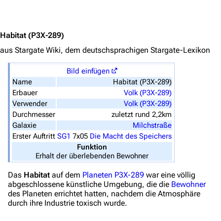
Jump to content
Stargate Origins
Stargate Infinity
Habitat
(P3X-289)
aus Stargate Wiki, dem deutschsprachigen Stargate-Lexikon
Stargate-Romane
Filme
Bild einfügen
Name
Habitat (P3X-289)
Erbauer
Volk (P3X-289)
Das Stargate-Universum
Verwender
Volk (P3X-289)
Themenportal
Durchmesser
zuletzt rund 2,2km
Galaxie
Milchstraße
Personen
Erster Auftritt
SG1
7x05
Die Macht des Speichers
Völker
Funktion
Erhalt der überlebenden Bewohner
Orte
Das
Habitat
auf dem
Planeten
P3X-289
war eine völlig
Objekte
abgeschlossene künstliche Umgebung, die die
Bewohner
des Planeten errichtet hatten, nachdem die Atmosphäre
Zeitleiste
durch ihre Industrie toxisch wurde.
Fanprojekte