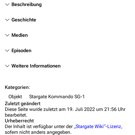
Beschreibung
Kommerzielles
Geschichte
Mitmachen
Hilfe
Medien
Autorenportal
Episoden
Themengruppen
Weitere Informationen
Letzte Änderungen
FAQ
Kategorien
:
Wiki-Diskussion
Objekt
Stargate Kommando SG-1
Anfragen
Zuletzt geändert
Diese Seite wurde zuletzt am 19. Juli 2022 um 21:56 Uhr
Administrations-Übersicht
bearbeitet.
Urheberrecht
Löschantrag
Der Inhalt ist verfügbar unter der
„Stargate Wiki“-Lizenz
,
sofern nicht anders angegeben.
Vandalismus melden