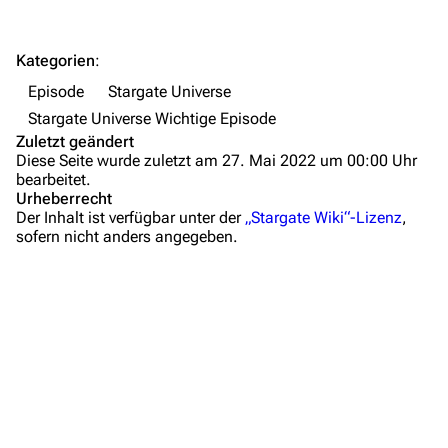
Letzte Änderungen
FAQ
Kategorien
:
Wiki-Diskussion
Episode
Stargate Universe
Stargate Universe Wichtige Episode
Anfragen
Zuletzt geändert
Diese Seite wurde zuletzt am 27. Mai 2022 um 00:00 Uhr
Administrations-Übersicht
bearbeitet.
Urheberrecht
Löschantrag
Der Inhalt ist verfügbar unter der
„Stargate Wiki“-Lizenz
,
sofern nicht anders angegeben.
Vandalismus melden
Zusammenfassung
Technik-Zentrale
Wichtige Stichpunkte
Admin-Anfragen
Hintergrundinformationen
Bot-Anfragen
Dialogzitate
Medien
Kontakt
Links und Verweise
Übersicht