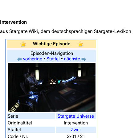
Jump to content
Intervention
aus Stargate Wiki, dem deutschsprachigen Stargate-Lexikon
Wichtige Episode
Episoden-Navigation
vorherige
•
Staffel
•
nächste
3622
2132
347.805
Navigation
Hauptseite
Serie
Stargate Universe
Von A bis Z
Originaltitel
Intervention
Staffel
Zwei
Zufälliger Artikel
Code / Nr.
2x01 / 21