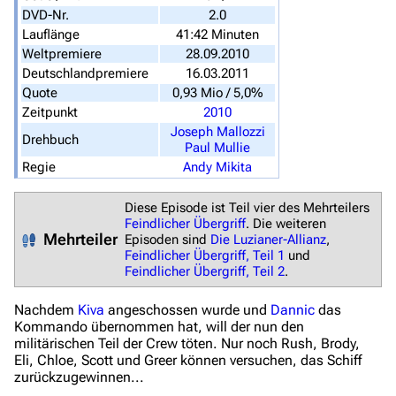
Spezialseiten
DVD-Nr.
2.0
Lauflänge
41:42 Minuten
Datei hochladen
Weltpremiere
28.09.2010
Deutschlandpremiere
16.03.2011
Filme und Serien
Quote
0,93 Mio / 5,0%
Zeitpunkt
2010
Überblick
Joseph Mallozzi
Drehbuch
Paul Mullie
Stargate SG-1
Regie
Andy Mikita
Stargate Atlantis
Diese Episode ist Teil vier des Mehrteilers
Stargate Universe
Feindlicher Übergriff
. Die weiteren
Mehrteiler
Episoden sind
Die Luzianer-Allianz
,
Stargate Origins
Feindlicher Übergriff, Teil 1
und
Feindlicher Übergriff, Teil 2
.
Stargate Infinity
Nachdem
Kiva
angeschossen wurde und
Dannic
das
Stargate-Romane
Kommando übernommen hat, will der nun den
Filme
militärischen Teil der Crew töten. Nur noch Rush, Brody,
Eli, Chloe, Scott und Greer können versuchen, das Schiff
zurückzugewinnen...
Das Stargate-Universum