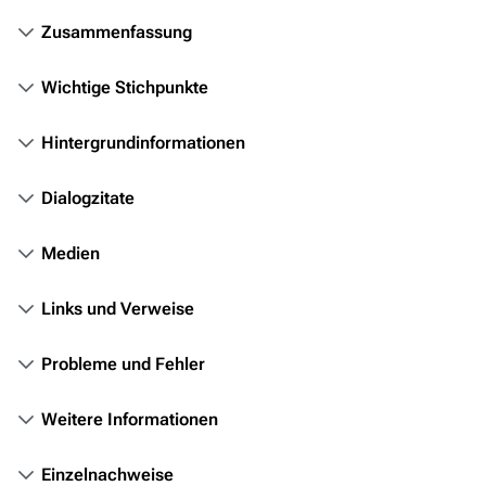
Themenportal
Zusammenfassung
Personen
Wichtige Stichpunkte
Völker
Orte
Hintergrundinformationen
Objekte
Dialogzitate
Zeitleiste
Medien
Fanprojekte
Kommerzielles
Links und Verweise
Mitmachen
Probleme und Fehler
Hilfe
Weitere Informationen
Autorenportal
Themengruppen
Einzelnachweise