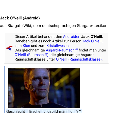
Jump to content
Navigation
Jack O'Neill
(Android)
Hauptseite
aus Stargate Wiki, dem deutschsprachigen Stargate-Lexikon
Von A bis Z
Dieser Artikel behandelt den
Androiden
Jack O'Neill
.
Zufälliger Artikel
Daneben gibt es noch Artikel zur Person
Jack O'Neill
,
zum
Klon
und zum
Kristallwesen
.
Spezialseiten
Das gleichnamige
Asgard-Raumschiff
findet man unter
O'Neill (Raumschiff)
, die gleichnamige Asgard-
Datei hochladen
Raumschiffsklasse unter
O'Neill (Raumschiffsklasse)
.
Filme und Serien
Überblick
Stargate SG-1
Stargate Atlantis
Stargate Universe
Geschlecht
Erscheinungsbild
männlich (
)