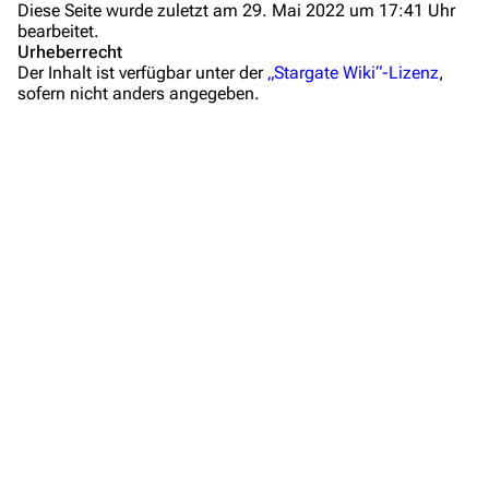
Diese Seite wurde zuletzt am 29. Mai 2022 um 17:41 Uhr
bearbeitet.
Mitmachen
Urheberrecht
Der Inhalt ist verfügbar unter der
„Stargate Wiki“-Lizenz
,
Hilfe
sofern nicht anders angegeben.
Autorenportal
Themengruppen
Letzte Änderungen
FAQ
Wiki-Diskussion
Anfragen
Administrations-Übersicht
Löschantrag
Vandalismus melden