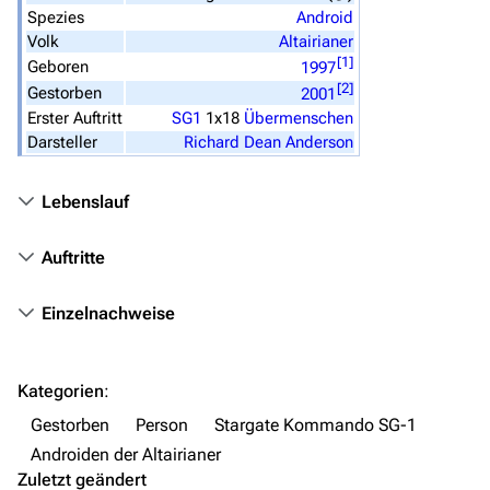
Stargate Origins
Spezies
Android
Stargate Infinity
Volk
Altairianer
[
1
]
Geboren
1997
Stargate-Romane
[
2
]
Gestorben
2001
Erster Auftritt
SG1
1x18
Übermenschen
Filme
Darsteller
Richard Dean Anderson
Das Stargate-Universum
Lebenslauf
Themenportal
Personen
Auftritte
Völker
Einzelnachweise
Orte
Objekte
Kategorien
:
Zeitleiste
Gestorben
Person
Stargate Kommando SG-1
Fanprojekte
Androiden der Altairianer
Zuletzt geändert
Kommerzielles