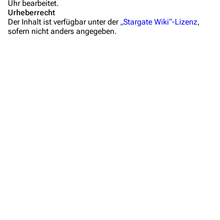
Uhr bearbeitet.
Mitmachen
Urheberrecht
Der Inhalt ist verfügbar unter der
„Stargate Wiki“-Lizenz
,
Hilfe
sofern nicht anders angegeben.
Autorenportal
Themengruppen
Letzte Änderungen
FAQ
Wiki-Diskussion
Anfragen
Administrations-Übersicht
Löschantrag
Vandalismus melden
Technik-Zentrale