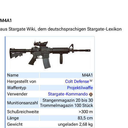
Jump to content
Navigation
Hauptseite
M4A1
Von A bis Z
aus Stargate Wiki, dem deutschsprachigen Stargate-Lexikon
Zufälliger Artikel
Spezialseiten
Datei hochladen
Filme und Serien
Name
M4A1
Überblick
Hergestellt von
Colt Defense
Waffentyp
Projektilwaffe
Stargate SG-1
Verwender
Stargate-Kommando
Stangenmagazin 20 bis 30
Stargate Atlantis
Munitionsanzahl
Trommelmagazin 100 Stück
Stargate Universe
Schußreichweite
>300 m
Länge
83,5 cm
Stargate Origins
Gewicht
ungeladen 2,68 kg