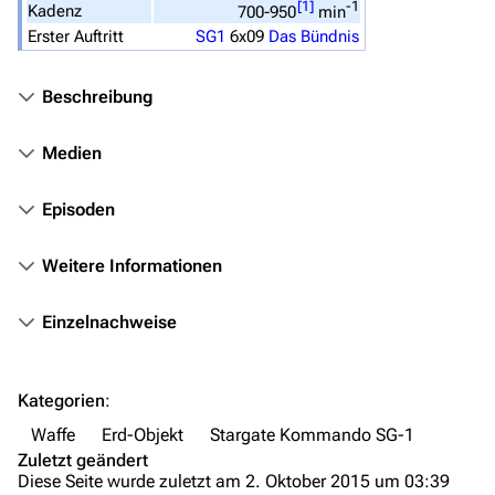
[
1
]
-1
Kadenz
700-950
min
Stargate Infinity
Erster Auftritt
SG1
6x09
Das Bündnis
Stargate-Romane
Filme
Beschreibung
Das Stargate-Universum
Medien
Themenportal
Episoden
Personen
Weitere Informationen
Völker
Orte
Einzelnachweise
Objekte
Zeitleiste
Kategorien
:
Fanprojekte
Waffe
Erd-Objekt
Stargate Kommando SG-1
Zuletzt geändert
Kommerzielles
Diese Seite wurde zuletzt am 2. Oktober 2015 um 03:39