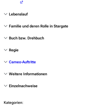
Themenportal
Personen
Lebenslauf
Völker
Familie und deren Rolle in Stargate
Orte
Objekte
Buch bzw. Drehbuch
Zeitleiste
Regie
Fanprojekte
Kommerzielles
Cameo-Auftritte
Mitmachen
Weitere Informationen
Hilfe
Einzelnachweise
Autorenportal
Themengruppen
Kategorien
: