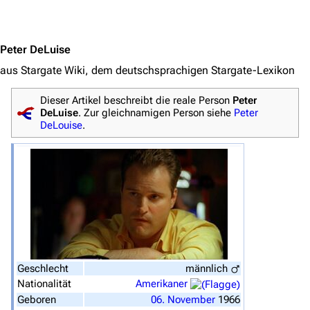
Jump to content
Peter DeLuise
aus Stargate Wiki, dem deutschsprachigen Stargate-Lexikon
Dieser Artikel beschreibt die reale Person
Peter
DeLuise
. Zur gleichnamigen Person siehe
Peter
DeLouise
.
3622
2132
347.805
Navigation
Hauptseite
Von A bis Z
Geschlecht
männlich
Nationalität
Amerikaner
Zufälliger Artikel
Geboren
06.
November
1966