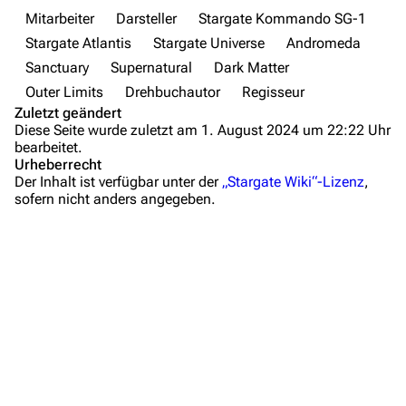
Letzte Änderungen
Mitarbeiter
Darsteller
Stargate Kommando SG-1
FAQ
Stargate Atlantis
Stargate Universe
Andromeda
Wiki-Diskussion
Sanctuary
Supernatural
Dark Matter
Outer Limits
Drehbuchautor
Regisseur
Anfragen
Zuletzt geändert
Diese Seite wurde zuletzt am 1. August 2024 um 22:22 Uhr
Administrations-Übersicht
bearbeitet.
Urheberrecht
Lebenslauf
Löschantrag
Der Inhalt ist verfügbar unter der
„Stargate Wiki“-Lizenz
,
sofern nicht anders angegeben.
Familie und deren Rolle in Stargate
Vandalismus melden
Cameo-Auftritte im Stargate-Franchise
Technik-Zentrale
Buch bzw. Drehbuch
Admin-Anfragen
Stargate Kommando SG-1
Bot-Anfragen
Stargate Atlantis
Regie
Kontakt
Stargate Kommando SG-1
Übersicht
Stargate Atlantis