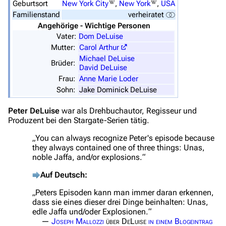
Spezialseiten
Geburtsort
New York City
,
New York
,
USA
Familienstand
verheiratet
Datei hochladen
Angehörige - Wichtige Personen
Vater:
Dom DeLuise
Filme und Serien
Mutter:
Carol Arthur
Michael DeLuise
Überblick
Brüder:
David DeLuise
Stargate SG-1
Frau:
Anne Marie Loder
Sohn:
Jake Dominick DeLuise
Stargate Atlantis
Peter DeLuise
war als Drehbuchautor, Regisseur und
Stargate Universe
Produzent bei den Stargate-Serien tätig.
Stargate Origins
„
You can always recognize Peter's episode because
they always contained one of three things: Unas,
Stargate Infinity
noble Jaffa, and/or explosions.
“
Stargate-Romane
Auf Deutsch:
Filme
„
Peters Episoden kann man immer daran erkennen,
dass sie eines dieser drei Dinge beinhalten: Unas,
Das Stargate-Universum
edle Jaffa und/oder Explosionen.
“
—
Joseph Mallozzi
über DeLuise
in einem Blogeintrag