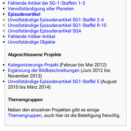
Fehlende Artikel der SG-1-Staffeln 1-3
Völker
Vervollständigung aller Planeten
Episodenartikel
Orte
Unvollständige Episodenartikel SG1-Staffel 2-4
Unvollständige Episodenartikel SG1-Staffel 9-10
Objekte
Unvollständige Episodenartikel SGA
Fehlende Völker-Artikel
Zeitleiste
Unvollständige Objekte
Fanprojekte
Abgeschlossene Projekte
Kommerzielles
Kategorisierungs-Projekt
(Februar bis Mai 2012)
Ergänzung der Bildbeschreibungen
(Juni 2012 bis
Mitmachen
November 2013)
Unvollständige Episodenartikel SG1-Staffel 5
(August
Hilfe
2010 bis März 2014)
Autorenportal
Themengruppen
Themengruppen
Neben den einzelnen Projekten gibt es einige
Themengruppen
, auch hier ist die Beteiligung freiwillig.
Letzte Änderungen
FAQ