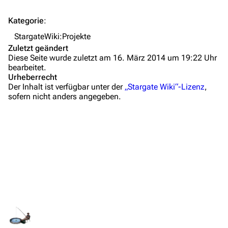
Wiki-Diskussion
Kategorie
:
Anfragen
StargateWiki:Projekte
Zuletzt geändert
Administrations-Übersicht
Diese Seite wurde zuletzt am 16. März 2014 um 19:22 Uhr
bearbeitet.
Löschantrag
Urheberrecht
Der Inhalt ist verfügbar unter der
„Stargate Wiki“-Lizenz
,
Vandalismus melden
sofern nicht anders angegeben.
Technik-Zentrale
Admin-Anfragen
Bot-Anfragen
Kontakt
Übersicht
E-Mail
Feedback