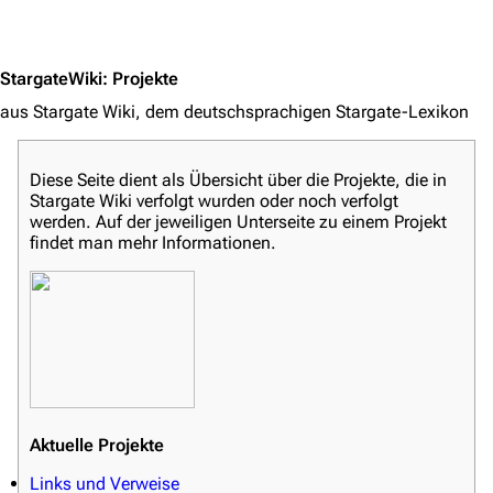
Jump to content
Filme und Serien
Überblick
StargateWiki
:
Projekte
Stargate SG-1
aus Stargate Wiki, dem deutschsprachigen Stargate-Lexikon
Stargate Atlantis
Diese Seite dient als Übersicht über die Projekte, die in
Stargate Universe
Stargate Wiki verfolgt wurden oder noch verfolgt
werden. Auf der jeweiligen Unterseite zu einem Projekt
Stargate Origins
findet man mehr Informationen.
Stargate Infinity
Stargate-Romane
Filme
Das Stargate-Universum
Themenportal
Aktuelle Projekte
Personen
Links und Verweise