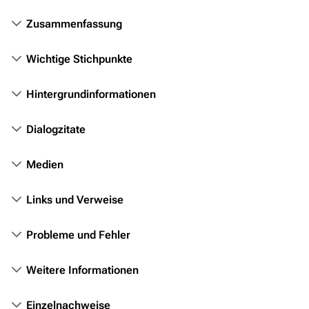
Das Stargate-Universum
Zusammenfassung
Themenportal
Wichtige Stichpunkte
Personen
Völker
Hintergrundinformationen
Orte
Dialogzitate
Objekte
Zeitleiste
Medien
Fanprojekte
Links und Verweise
Kommerzielles
Probleme und Fehler
Mitmachen
Hilfe
Weitere Informationen
Autorenportal
Einzelnachweise