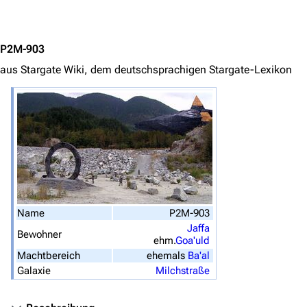
Jump to content
Navigation
P2M-903
Hauptseite
aus Stargate Wiki, dem deutschsprachigen Stargate-Lexikon
Von A bis Z
Zufälliger Artikel
Spezialseiten
Datei hochladen
Filme und Serien
Überblick
Name
P2M-903
Jaffa
Stargate SG-1
Bewohner
ehm.
Goa'uld
Stargate Atlantis
Machtbereich
ehemals
Ba'al
Galaxie
Milchstraße
Stargate Universe
Stargate Origins