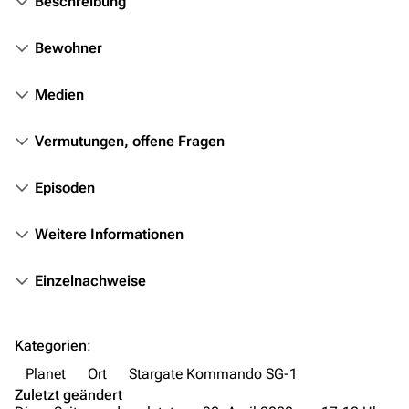
Beschreibung
Stargate Infinity
Bewohner
Stargate-Romane
Filme
Medien
Das Stargate-Universum
Vermutungen, offene Fragen
Themenportal
Episoden
Personen
Weitere Informationen
Völker
Orte
Einzelnachweise
Objekte
Zeitleiste
Kategorien
:
Fanprojekte
Planet
Ort
Stargate Kommando SG-1
Zuletzt geändert
Kommerzielles