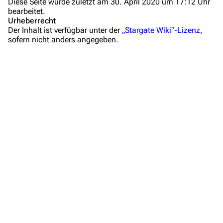
Diese Seite wurde zuletzt am 30. April 2020 um 17:12 Uhr
bearbeitet.
Mitmachen
Urheberrecht
Der Inhalt ist verfügbar unter der
„Stargate Wiki“-Lizenz
,
Hilfe
sofern nicht anders angegeben.
Autorenportal
Themengruppen
Letzte Änderungen
FAQ
Wiki-Diskussion
Anfragen
Administrations-Übersicht
Löschantrag
Vandalismus melden
Technik-Zentrale