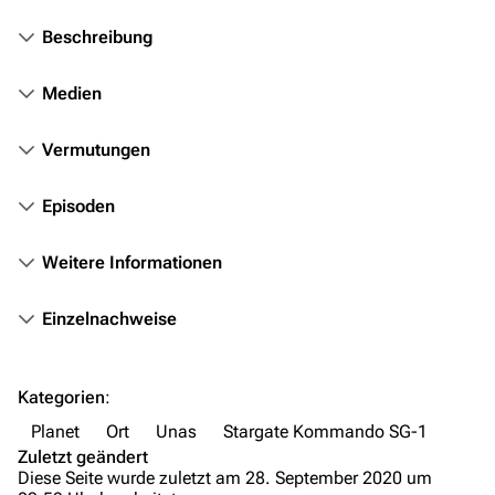
Stargate Infinity
Beschreibung
Stargate-Romane
Filme
Medien
Das Stargate-Universum
Vermutungen
Themenportal
Episoden
Personen
Weitere Informationen
Völker
Orte
Einzelnachweise
Objekte
Zeitleiste
Kategorien
:
Fanprojekte
Planet
Ort
Unas
Stargate Kommando SG-1
Zuletzt geändert
Kommerzielles
Diese Seite wurde zuletzt am 28. September 2020 um