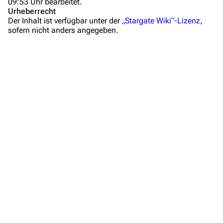
09:53 Uhr bearbeitet.
Mitmachen
Urheberrecht
Der Inhalt ist verfügbar unter der
„Stargate Wiki“-Lizenz
,
Hilfe
sofern nicht anders angegeben.
Autorenportal
Themengruppen
Letzte Änderungen
FAQ
Wiki-Diskussion
Anfragen
Administrations-Übersicht
Löschantrag
Vandalismus melden
Technik-Zentrale