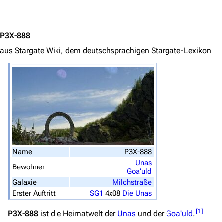
Jump to content
Navigation
Hauptseite
P3X-888
Von A bis Z
aus Stargate Wiki, dem deutschsprachigen Stargate-Lexikon
Zufälliger Artikel
Spezialseiten
Datei hochladen
Filme und Serien
Überblick
Name
P3X-888
Stargate SG-1
Unas
Bewohner
Goa'uld
Stargate Atlantis
Galaxie
Milchstraße
Stargate Universe
Erster Auftritt
SG1
4x08
Die Unas
Stargate Origins
[
1
]
P3X-888
ist die Heimatwelt der
Unas
und der
Goa'uld
.